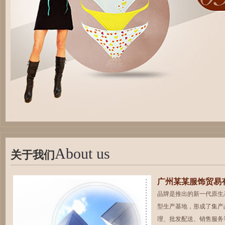
About us
关于我们
广州某某服饰贸易
品牌是推出的新一代原生
型生产基地，形成了集产
理、批发配送、销售服务