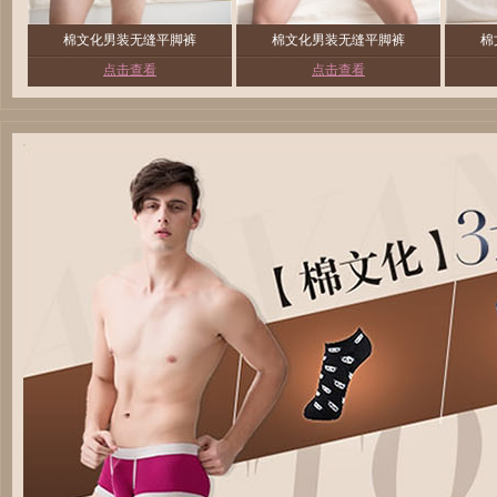
棉文化男装无缝平脚裤
棉文化男装无缝平脚裤
棉
点击查看
点击查看