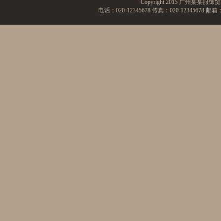
Copyright 2015 广州某某服饰贸
电话：020-12345678 传真：020-12345678