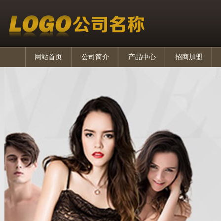
网站首页
公司简介
产品中心
招商加盟