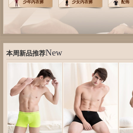
少年内衣裤
少女内衣裤
配饰
New
本周新品推荐